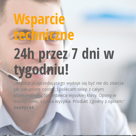
Wsparcie
techniczne
24h przez 7 dni w
tygodniu!
„Reputacja sprzedającego wydaje się być nie do zdarcia
jak zakupione opony ;) polecam sklep z całym
przekonaniem. Sprzedawca wysokiej klasy. Opony w
dobrej cenie, szybka wysyłka. Produkt zgodny z opisem.”
zephyr44