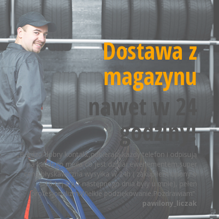
Dostawa z
magazynu
nawet w 24
godziny!
„Bardzo dobry kontakt,odbierają każdy telefon i odpisują
na kazdego meila co jest dzisiaj ewenementem,super
cena,błyskawiczna wysyłka w 24h ( zakupiłem opony o
16-tej a już następnego dnia były u mnie), pełen
profesjonalizm.Wielkie podziękowanie.Pozdrawiam”
pawilony_liczak