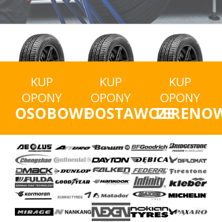
KUP
KUP
KUP
OPONY
OPONY
OPONY
OSOBOWE
DOSTAWCZE
TERENO