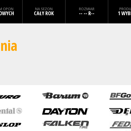
M OPON
NA SEZON
ROZMIAR
PRODU
OWYCH
CAŁY ROK
-- -- R--
1 WYB
nia