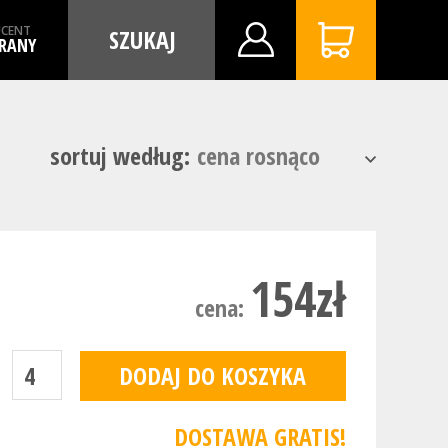
CENT
SZUKAJ
RANY
sortuj według:
154zł
cena:
DOSTAWA GRATIS!