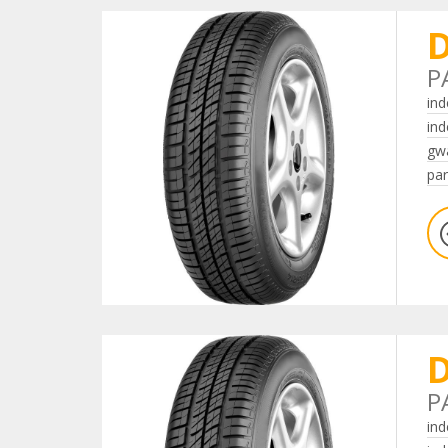
D
P
ind
ind
gwa
par
D
P
ind