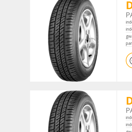
D
P
ind
ind
gwa
par
D
P
ind
ind
gwa