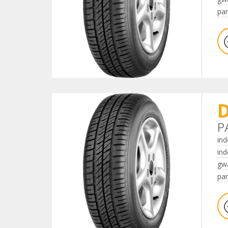
par
D
P
ind
ind
gwa
par