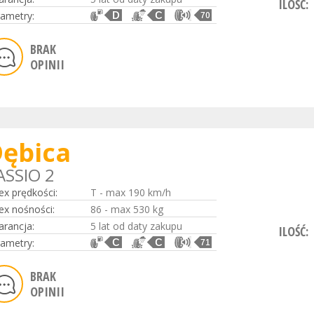
ILOŚĆ:
ametry:
D
C
70
BRAK
OPINII
ębica
ASSIO 2
ex prędkości:
T - max 190 km/h
ex nośności:
86 - max 530 kg
rancja:
5 lat od daty zakupu
ILOŚĆ:
ametry:
C
C
71
BRAK
OPINII