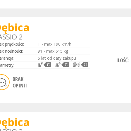
ębica
ASSIO 2
ex prędkości:
T - max 190 km/h
ex nośności:
91 - max 615 kg
rancja:
5 lat od daty zakupu
ILOŚĆ:
ametry:
C
C
71
BRAK
OPINII
ębica