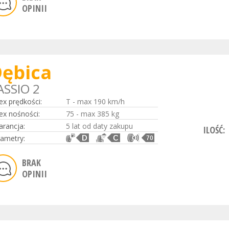
OPINII
ębica
ASSIO 2
ex prędkości:
T - max 190 km/h
ex nośności:
75 - max 385 kg
rancja:
5 lat od daty zakupu
ILOŚĆ:
ametry:
D
C
70
BRAK
OPINII