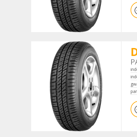
D
P
ind
ind
gwa
par