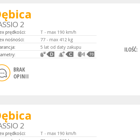
ębica
ASSIO 2
ex prędkości:
T - max 190 km/h
ex nośności:
77 - max 412 kg
rancja:
5 lat od daty zakupu
ILOŚĆ:
ametry:
D
C
70
BRAK
OPINII
ębica
ASSIO 2
ex prędkości:
T - max 190 km/h