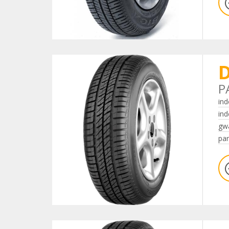
D
P
ind
ind
gwa
par