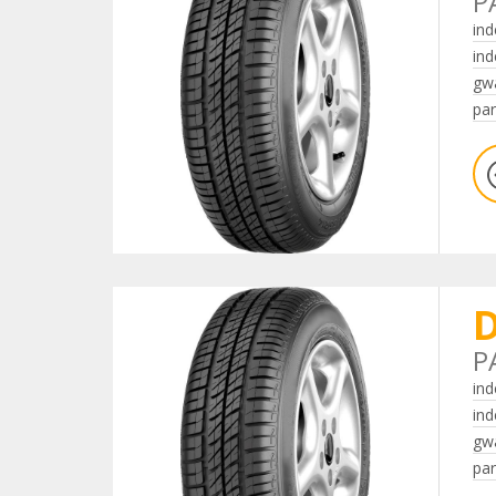
P
ind
ind
gwa
par
D
P
ind
ind
gwa
par