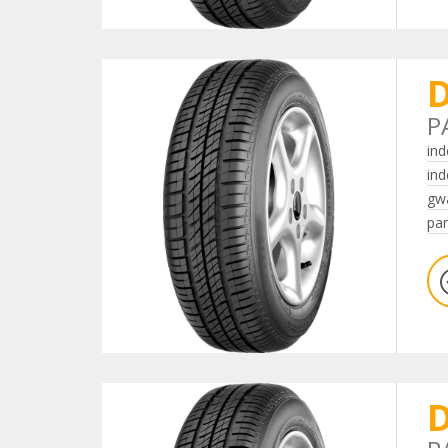
D
P
ind
ind
gwa
par
D