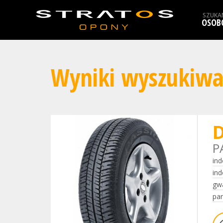
SZUKA
OSOB
Wyniki wyszukiwa
D
P
ind
ind
gwa
par