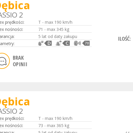
ębica
ASSIO 2
ex prędkości:
T - max 190 km/h
ex nośności:
71 - max 345 kg
rancja:
5 lat od daty zakupu
ILOŚĆ:
ametry:
D
C
70
BRAK
OPINII
ębica
ASSIO 2
ex prędkości:
T - max 190 km/h
ex nośności:
73 - max 365 kg
rancja:
5 lat od daty zakupu