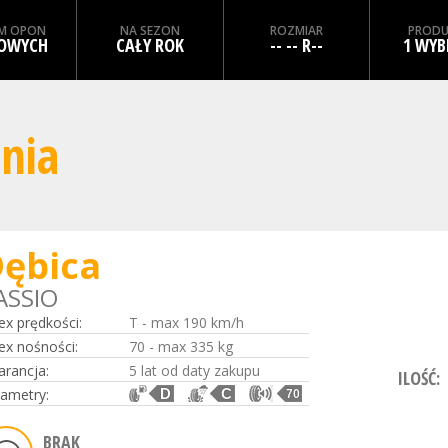
M OPON
NA SEZON
ROZMIAR
PRODU
OWYCH
CAŁY ROK
-- -- R--
1 WYB
nia
ębica
ASSIO
ex prędkości:
T - max 190 km/h
ex nośności:
70 - max 335 kg
rancja:
5 lat od daty zakupu
ILOŚĆ:
ametry:
D
C
70
BRAK