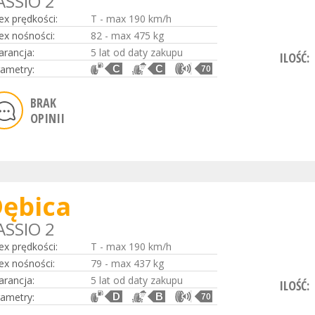
ASSIO 2
ex prędkości:
T - max 190 km/h
ex nośności:
82 - max 475 kg
rancja:
5 lat od daty zakupu
ILOŚĆ:
ametry:
C
C
70
BRAK
OPINII
ębica
ASSIO 2
ex prędkości:
T - max 190 km/h
ex nośności:
79 - max 437 kg
rancja:
5 lat od daty zakupu
ILOŚĆ:
ametry:
D
B
70