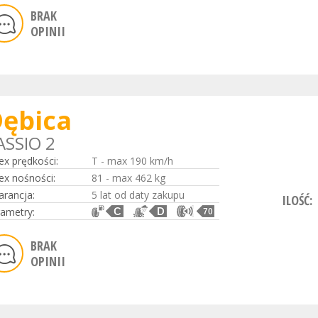
BRAK
OPINII
ębica
ASSIO 2
ex prędkości:
T - max 190 km/h
ex nośności:
81 - max 462 kg
rancja:
5 lat od daty zakupu
ILOŚĆ:
ametry:
C
D
70
BRAK
OPINII